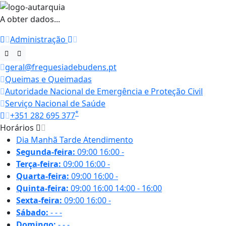
A obter dados...
Administração
geral@freguesiadebudens.pt
Queimas e Queimadas
Autoridade Nacional de Emergência e Proteção Civil
Serviço Nacional de Saúde
*
+351 282 695 377
Horários
Dia
Manhã
Tarde
Atendimento
Segunda-feira:
09:00
16:00
-
Terça-feira:
09:00
16:00
-
Quarta-feira:
09:00
16:00
-
Quinta-feira:
09:00
16:00
14:00 - 16:00
Sexta-feira:
09:00
16:00
-
Sábado:
-
-
-
Domingo:
-
-
-