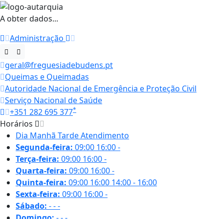
A obter dados...
Administração
geral@freguesiadebudens.pt
Queimas e Queimadas
Autoridade Nacional de Emergência e Proteção Civil
Serviço Nacional de Saúde
*
+351 282 695 377
Horários
Dia
Manhã
Tarde
Atendimento
Segunda-feira:
09:00
16:00
-
Terça-feira:
09:00
16:00
-
Quarta-feira:
09:00
16:00
-
Quinta-feira:
09:00
16:00
14:00 - 16:00
Sexta-feira:
09:00
16:00
-
Sábado:
-
-
-
Domingo:
-
-
-