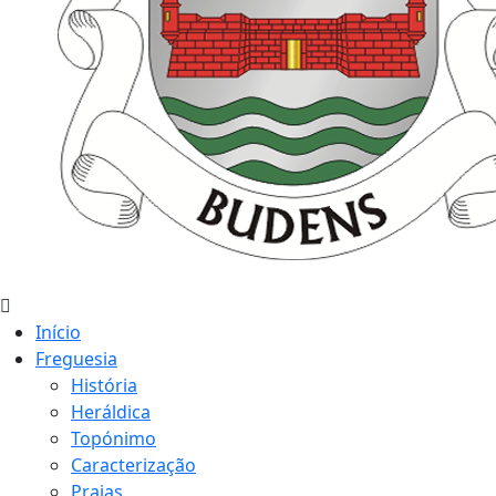
Início
Freguesia
História
Heráldica
Topónimo
Caracterização
Praias