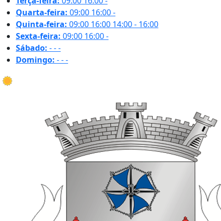
Terça-feira:
09:00
16:00
-
Quarta-feira:
09:00
16:00
-
Quinta-feira:
09:00
16:00
14:00 - 16:00
Sexta-feira:
09:00
16:00
-
Sábado:
-
-
-
Domingo:
-
-
-
24.4 ºC