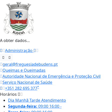
A obter dados...
Administração
geral@freguesiadebudens.pt
Queimas e Queimadas
Autoridade Nacional de Emergência e Proteção Civil
Serviço Nacional de Saúde
*
+351 282 695 377
Horários
Dia
Manhã
Tarde
Atendimento
Segunda-feira:
09:00
16:00
-