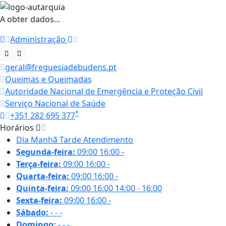
A obter dados...
Administração
geral@freguesiadebudens.pt
Queimas e Queimadas
Autoridade Nacional de Emergência e Proteção Civil
Serviço Nacional de Saúde
*
+351 282 695 377
Horários
Dia
Manhã
Tarde
Atendimento
Segunda-feira:
09:00
16:00
-
Terça-feira:
09:00
16:00
-
Quarta-feira:
09:00
16:00
-
Quinta-feira:
09:00
16:00
14:00 - 16:00
Sexta-feira:
09:00
16:00
-
Sábado:
-
-
-
Domingo:
-
-
-