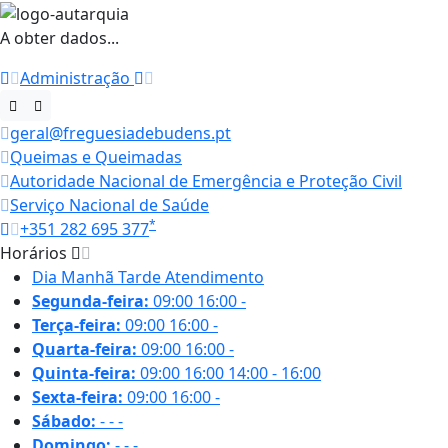
A obter dados...
Administração
geral@freguesiadebudens.pt
Queimas e Queimadas
Autoridade Nacional de Emergência e Proteção Civil
Serviço Nacional de Saúde
*
+351 282 695 377
Horários
Dia
Manhã
Tarde
Atendimento
Segunda-feira:
09:00
16:00
-
Terça-feira:
09:00
16:00
-
Quarta-feira:
09:00
16:00
-
Quinta-feira:
09:00
16:00
14:00 - 16:00
Sexta-feira:
09:00
16:00
-
Sábado:
-
-
-
Domingo:
-
-
-