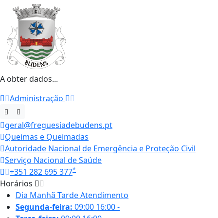
A obter dados...
Administração
geral@freguesiadebudens.pt
Queimas e Queimadas
Autoridade Nacional de Emergência e Proteção Civil
Serviço Nacional de Saúde
*
+351 282 695 377
Horários
Dia
Manhã
Tarde
Atendimento
Segunda-feira:
09:00
16:00
-