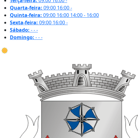
Terça-feira:
09:00
16:00
-
Quarta-feira:
09:00
16:00
-
Quinta-feira:
09:00
16:00
14:00 - 16:00
Sexta-feira:
09:00
16:00
-
Sábado:
-
-
-
Domingo:
-
-
-
25.4 ºC