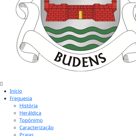
Início
Freguesia
História
Heráldica
Topónimo
Caracterização
Praias