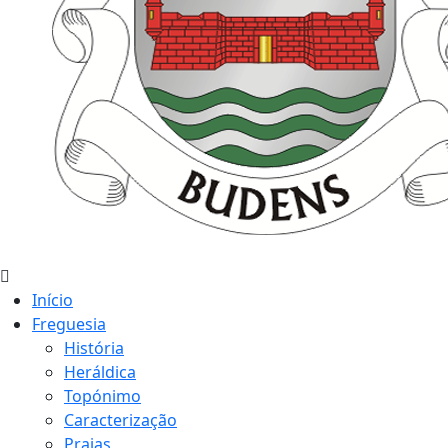
Início
Freguesia
História
Heráldica
Topónimo
Caracterização
Praias