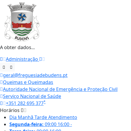
A obter dados...
Administração
geral@freguesiadebudens.pt
Queimas e Queimadas
Autoridade Nacional de Emergência e Proteção Civil
Serviço Nacional de Saúde
*
+351 282 695 377
Horários
Dia
Manhã
Tarde
Atendimento
Segunda-feira:
09:00
16:00
-