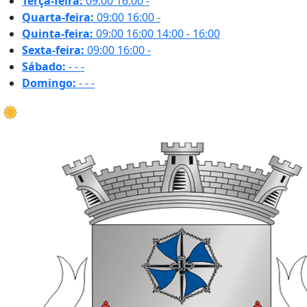
Terça-feira:
09:00
16:00
-
Quarta-feira:
09:00
16:00
-
Quinta-feira:
09:00
16:00
14:00 - 16:00
Sexta-feira:
09:00
16:00
-
Sábado:
-
-
-
Domingo:
-
-
-
19.8 ºC