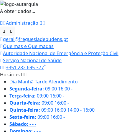
A obter dados...
Administração
geral@freguesiadebudens.pt
Queimas e Queimadas
Autoridade Nacional de Emergência e Proteção Civil
Serviço Nacional de Saúde
*
+351 282 695 377
Horários
Dia
Manhã
Tarde
Atendimento
Segunda-feira:
09:00
16:00
-
Terça-feira:
09:00
16:00
-
Quarta-feira:
09:00
16:00
-
Quinta-feira:
09:00
16:00
14:00 - 16:00
Sexta-feira:
09:00
16:00
-
Sábado:
-
-
-
Domingo:
-
-
-