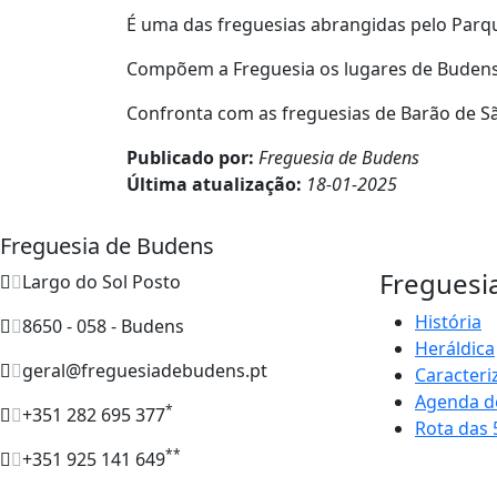
É uma das freguesias abrangidas pelo Parqu
Compõem a Freguesia os lugares de Budens,
Confronta com as freguesias de Barão de São
Publicado por:
Freguesia de Budens
Última atualização:
18-01-2025
Freguesia de Budens
Freguesi
Largo do Sol Posto
História
8650 - 058 - Budens
Heráldica
geral@freguesiadebudens.pt
Caracteri
Agenda d
*
+351 282 695 377
Rota das 
**
+351 925 141 649