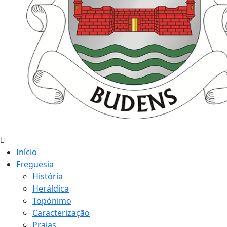
Início
Freguesia
História
Heráldica
Topónimo
Caracterização
Praias