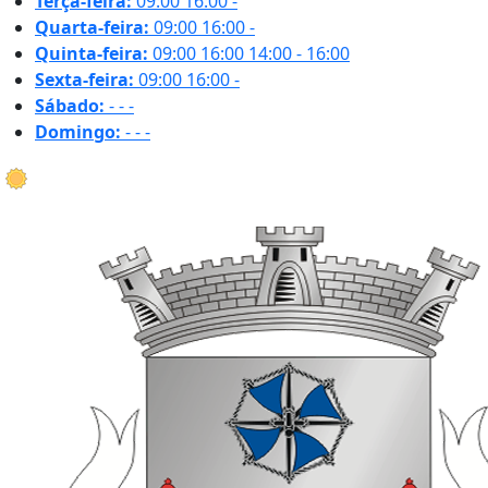
Terça-feira:
09:00
16:00
-
Quarta-feira:
09:00
16:00
-
Quinta-feira:
09:00
16:00
14:00 - 16:00
Sexta-feira:
09:00
16:00
-
Sábado:
-
-
-
Domingo:
-
-
-
22.6 ºC