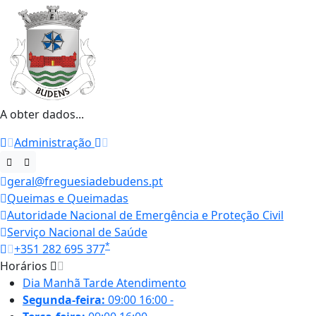
A obter dados...
Administração
geral@freguesiadebudens.pt
Queimas e Queimadas
Autoridade Nacional de Emergência e Proteção Civil
Serviço Nacional de Saúde
*
+351 282 695 377
Horários
Dia
Manhã
Tarde
Atendimento
Segunda-feira:
09:00
16:00
-