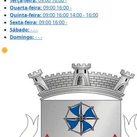
Terça-feira:
09:00
16:00
-
Quarta-feira:
09:00
16:00
-
Quinta-feira:
09:00
16:00
14:00 - 16:00
Sexta-feira:
09:00
16:00
-
Sábado:
-
-
-
Domingo:
-
-
-
26.8 ºC