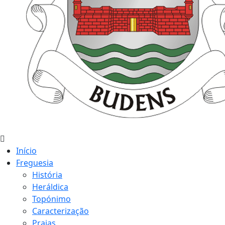
Início
Freguesia
História
Heráldica
Topónimo
Caracterização
Praias