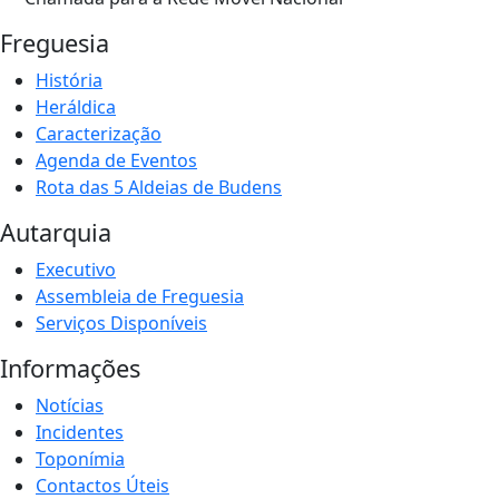
Freguesia
História
Heráldica
Caracterização
Agenda de Eventos
Rota das 5 Aldeias de Budens
Autarquia
Executivo
Assembleia de Freguesia
Serviços Disponíveis
Informações
Notícias
Incidentes
Toponímia
Contactos Úteis