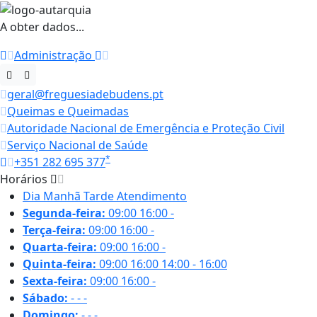
A obter dados...
Administração
geral@freguesiadebudens.pt
Queimas e Queimadas
Autoridade Nacional de Emergência e Proteção Civil
Serviço Nacional de Saúde
*
+351 282 695 377
Horários
Dia
Manhã
Tarde
Atendimento
Segunda-feira:
09:00
16:00
-
Terça-feira:
09:00
16:00
-
Quarta-feira:
09:00
16:00
-
Quinta-feira:
09:00
16:00
14:00 - 16:00
Sexta-feira:
09:00
16:00
-
Sábado:
-
-
-
Domingo:
-
-
-