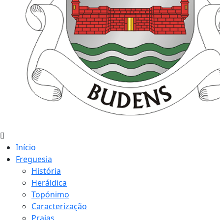
Início
Freguesia
História
Heráldica
Topónimo
Caracterização
Praias