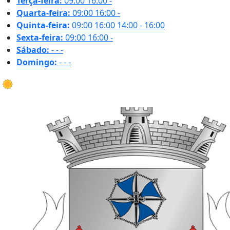
Terça-feira:
09:00
16:00
-
Quarta-feira:
09:00
16:00
-
Quinta-feira:
09:00
16:00
14:00 - 16:00
Sexta-feira:
09:00
16:00
-
Sábado:
-
-
-
Domingo:
-
-
-
26.8 ºC