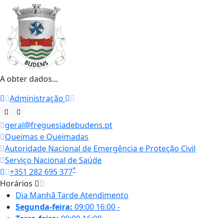
A obter dados...
Administração
geral@freguesiadebudens.pt
Queimas e Queimadas
Autoridade Nacional de Emergência e Proteção Civil
Serviço Nacional de Saúde
*
+351 282 695 377
Horários
Dia
Manhã
Tarde
Atendimento
Segunda-feira:
09:00
16:00
-