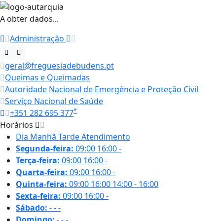
A obter dados...
Administração
geral@freguesiadebudens.pt
Queimas e Queimadas
Autoridade Nacional de Emergência e Proteção Civil
Serviço Nacional de Saúde
*
+351 282 695 377
Horários
Dia
Manhã
Tarde
Atendimento
Segunda-feira:
09:00
16:00
-
Terça-feira:
09:00
16:00
-
Quarta-feira:
09:00
16:00
-
Quinta-feira:
09:00
16:00
14:00 - 16:00
Sexta-feira:
09:00
16:00
-
Sábado:
-
-
-
Domingo:
-
-
-