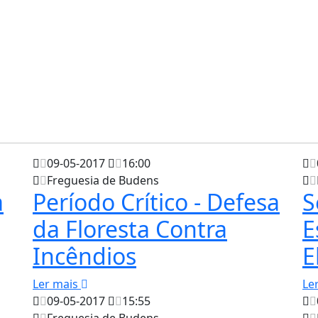
09-05-2017
16:00
Freguesia de Budens
a
Período Crítico - Defesa
S
da Floresta Contra
E
Incêndios
E
Ler mais
Le
09-05-2017
15:55
Freguesia de Budens