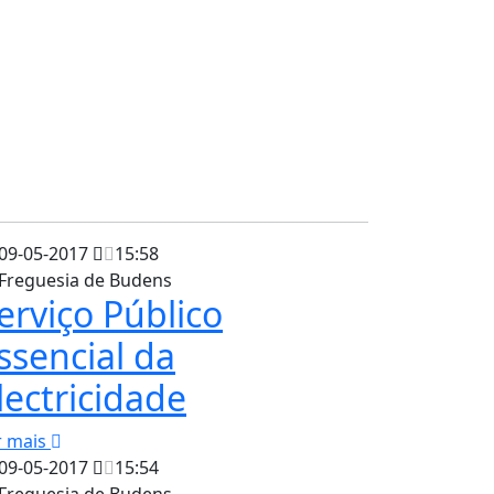
09-05-2017
15:58
Freguesia de Budens
erviço Público
ssencial da
lectricidade
r mais
09-05-2017
15:54
Freguesia de Budens