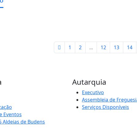
º
1
2
...
12
13
14
a
Autarquia
Executivo
Assembleia de Freguesi
zação
Serviços Disponíveis
e Eventos
5 Aldeias de Budens