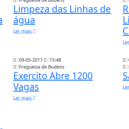
Limpeza das Linhas de
R
a
água
L
C
Ler mais
Le
09-05-2017
15:48
Freguesia de Budens
Exercito Abre 1200
S
Vagas
Le
Ler mais