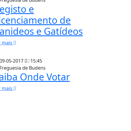
egisto e
icenciamento de
anideos e Gatídeos
r mais
09-05-2017
15:45
Freguesia de Budens
aiba Onde Votar
r mais