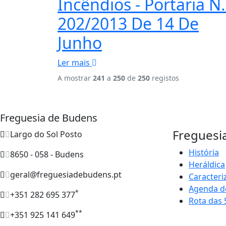
Incêndios - Portaria N.
202/2013 De 14 De
Junho
Ler mais
A mostrar
241
a
250
de
250
registos
Freguesia de Budens
Freguesi
Largo do Sol Posto
História
8650 - 058 - Budens
Heráldica
geral@freguesiadebudens.pt
Caracteri
Agenda d
*
+351 282 695 377
Rota das 
**
+351 925 141 649