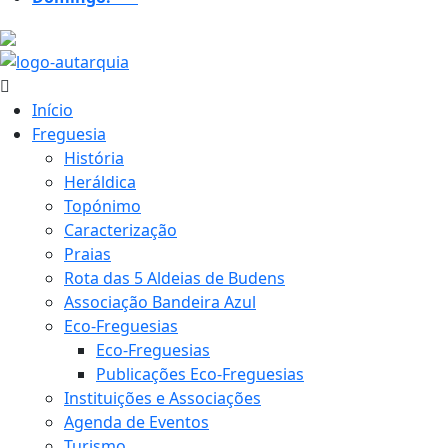
22.5 ºC
Início
Freguesia
História
Heráldica
Topónimo
Caracterização
Praias
Rota das 5 Aldeias de Budens
Associação Bandeira Azul
Eco-Freguesias
Eco-Freguesias
Publicações Eco-Freguesias
Instituições e Associações
Agenda de Eventos
Turismo