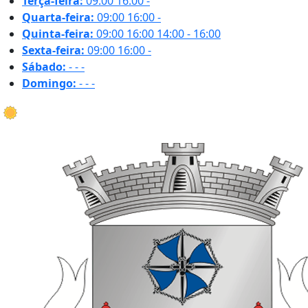
Terça-feira:
09:00
16:00
-
Quarta-feira:
09:00
16:00
-
Quinta-feira:
09:00
16:00
14:00 - 16:00
Sexta-feira:
09:00
16:00
-
Sábado:
-
-
-
Domingo:
-
-
-
25.8 ºC