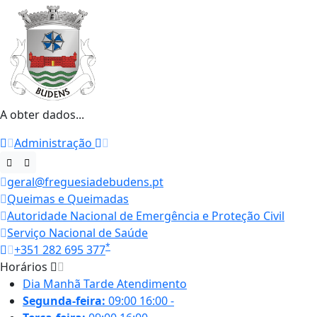
A obter dados...
Administração
geral@freguesiadebudens.pt
Queimas e Queimadas
Autoridade Nacional de Emergência e Proteção Civil
Serviço Nacional de Saúde
*
+351 282 695 377
Horários
Dia
Manhã
Tarde
Atendimento
Segunda-feira:
09:00
16:00
-