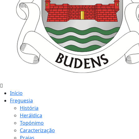
Início
Freguesia
História
Heráldica
Topónimo
Caracterização
Praias