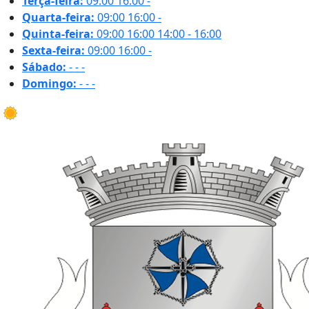
Terça-feira:
09:00
16:00
-
Quarta-feira:
09:00
16:00
-
Quinta-feira:
09:00
16:00
14:00 - 16:00
Sexta-feira:
09:00
16:00
-
Sábado:
-
-
-
Domingo:
-
-
-
20.4 ºC