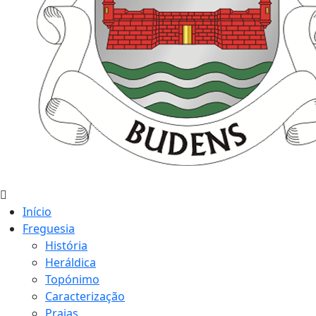
Início
Freguesia
História
Heráldica
Topónimo
Caracterização
Praias