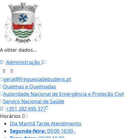
A obter dados...
Administração
geral@freguesiadebudens.pt
Queimas e Queimadas
Autoridade Nacional de Emergência e Proteção Civil
Serviço Nacional de Saúde
*
+351 282 695 377
Horários
Dia
Manhã
Tarde
Atendimento
Segunda-feira:
09:00
16:00
-