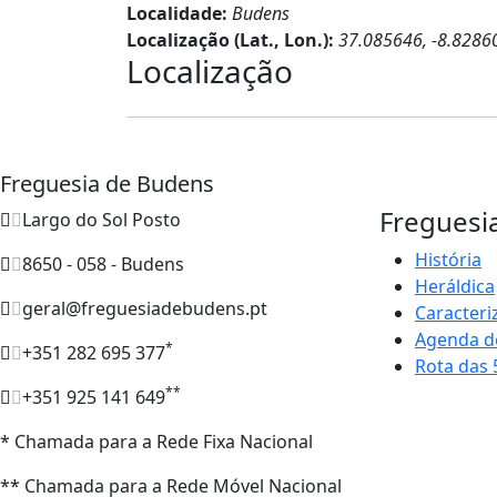
Localidade:
Budens
Localização (Lat., Lon.):
37.085646, -8.8286
Localização
Freguesia de Budens
Freguesi
Largo do Sol Posto
História
8650 - 058 - Budens
Heráldica
geral@freguesiadebudens.pt
Caracteri
Agenda d
*
+351 282 695 377
Rota das 
**
+351 925 141 649
* Chamada para a Rede Fixa Nacional
** Chamada para a Rede Móvel Nacional