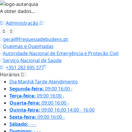
A obter dados...
Administração
geral@freguesiadebudens.pt
Queimas e Queimadas
Autoridade Nacional de Emergência e Proteção Civil
Serviço Nacional de Saúde
*
+351 282 695 377
Horários
Dia
Manhã
Tarde
Atendimento
Segunda-feira:
09:00
16:00
-
Terça-feira:
09:00
16:00
-
Quarta-feira:
09:00
16:00
-
Quinta-feira:
09:00
16:00
14:00 - 16:00
Sexta-feira:
09:00
16:00
-
Sábado:
-
-
-
Domingo:
-
-
-