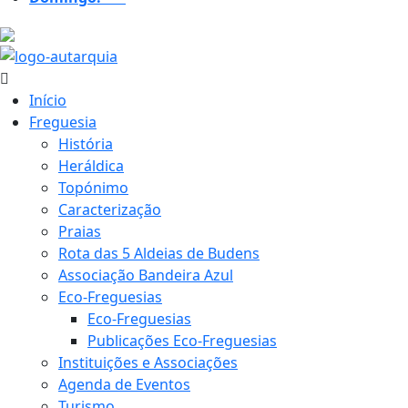
22.6 ºC
Início
Freguesia
História
Heráldica
Topónimo
Caracterização
Praias
Rota das 5 Aldeias de Budens
Associação Bandeira Azul
Eco-Freguesias
Eco-Freguesias
Publicações Eco-Freguesias
Instituições e Associações
Agenda de Eventos
Turismo