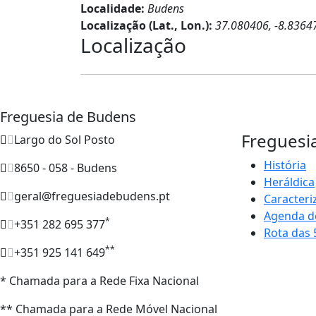
Localidade:
Budens
Localização (Lat., Lon.):
37.080406, -8.8364
Localização
Freguesia de Budens
Freguesi
Largo do Sol Posto
História
8650 - 058 - Budens
Heráldica
geral@freguesiadebudens.pt
Caracteri
Agenda d
*
+351 282 695 377
Rota das 
**
+351 925 141 649
* Chamada para a Rede Fixa Nacional
** Chamada para a Rede Móvel Nacional