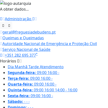
A obter dados...
Administração
geral@freguesiadebudens.pt
Queimas e Queimadas
Autoridade Nacional de Emergência e Proteção Civil
Serviço Nacional de Saúde
*
+351 282 695 377
Horários
Dia
Manhã
Tarde
Atendimento
Segunda-feira:
09:00
16:00
-
Terça-feira:
09:00
16:00
-
Quarta-feira:
09:00
16:00
-
Quinta-feira:
09:00
16:00
14:00 - 16:00
Sexta-feira:
09:00
16:00
-
Sábado:
-
-
-
Domingo:
-
-
-