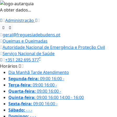
A obter dados...
Administração
geral@freguesiadebudens.pt
Queimas e Queimadas
Autoridade Nacional de Emergência e Proteção Civil
Serviço Nacional de Saúde
*
+351 282 695 377
Horários
Dia
Manhã
Tarde
Atendimento
Segunda-feira:
09:00
16:00
-
Terça-feira:
09:00
16:00
-
Quarta-feira:
09:00
16:00
-
Quinta-feira:
09:00
16:00
14:00 - 16:00
Sexta-feira:
09:00
16:00
-
Sábado:
-
-
-
Domingo:
-
-
-