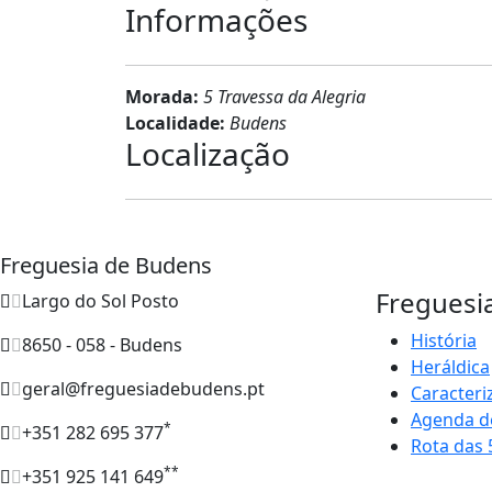
Informações
Morada:
5 Travessa da Alegria
Localidade:
Budens
Localização
Freguesia de Budens
Freguesi
Largo do Sol Posto
História
8650 - 058 - Budens
Heráldica
geral@freguesiadebudens.pt
Caracteri
Agenda d
*
+351 282 695 377
Rota das 
**
+351 925 141 649