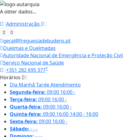
A obter dados...
Administração
geral@freguesiadebudens.pt
Queimas e Queimadas
Autoridade Nacional de Emergência e Proteção Civil
Serviço Nacional de Saúde
*
+351 282 695 377
Horários
Dia
Manhã
Tarde
Atendimento
Segunda-feira:
09:00
16:00
-
Terça-feira:
09:00
16:00
-
Quarta-feira:
09:00
16:00
-
Quinta-feira:
09:00
16:00
14:00 - 16:00
Sexta-feira:
09:00
16:00
-
Sábado:
-
-
-
Domingo:
-
-
-