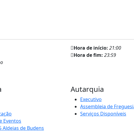
Hora de início:
21:00
Hora de fim:
23:59
po
a
Autarquia
Executivo
Assembleia de Freguesi
zação
Serviços Disponíveis
e Eventos
5 Aldeias de Budens