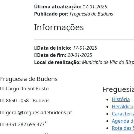
Última atualização:
17-01-2025
Publicado por:
Freguesia de Budens
Informações
Data de início:
17-01-2025
Data de fim:
20-01-2025
Local de realização:
Município de Vila do Bis
Freguesia de Budens
Freguesi
Largo do Sol Posto
História
8650 - 058 - Budens
Heráldica
geral@freguesiadebudens.pt
Caracteri
Agenda d
*
+351 282 695 377
Rota das 