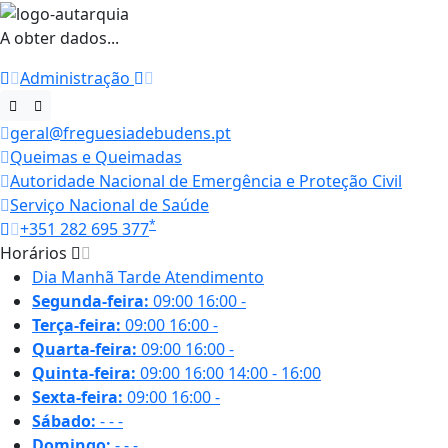
A obter dados...
Administração
geral@freguesiadebudens.pt
Queimas e Queimadas
Autoridade Nacional de Emergência e Proteção Civil
Serviço Nacional de Saúde
*
+351 282 695 377
Horários
Dia
Manhã
Tarde
Atendimento
Segunda-feira:
09:00
16:00
-
Terça-feira:
09:00
16:00
-
Quarta-feira:
09:00
16:00
-
Quinta-feira:
09:00
16:00
14:00 - 16:00
Sexta-feira:
09:00
16:00
-
Sábado:
-
-
-
Domingo:
-
-
-