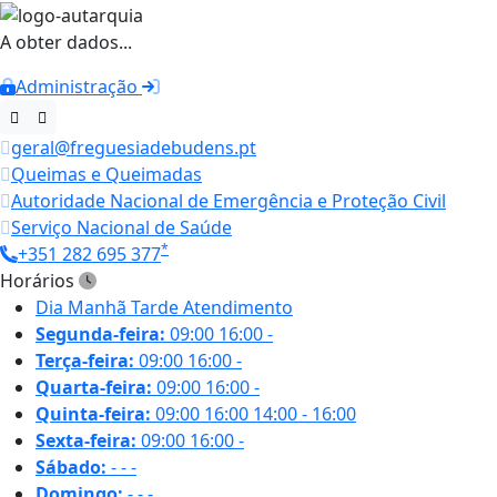
A obter dados...
Administração
geral@freguesiadebudens.pt
Queimas e Queimadas
Autoridade Nacional de Emergência e Proteção Civil
Serviço Nacional de Saúde
*
+351 282 695 377
Horários
Dia
Manhã
Tarde
Atendimento
Segunda-feira:
09:00
16:00
-
Terça-feira:
09:00
16:00
-
Quarta-feira:
09:00
16:00
-
Quinta-feira:
09:00
16:00
14:00 - 16:00
Sexta-feira:
09:00
16:00
-
Sábado:
-
-
-
Domingo:
-
-
-