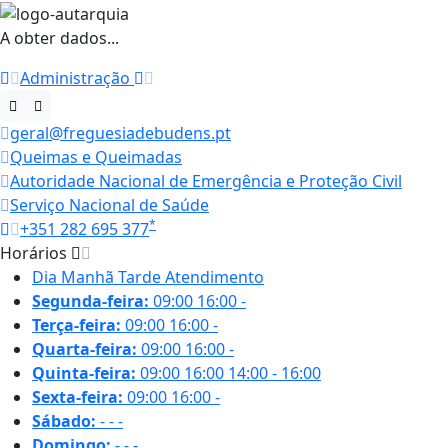
A obter dados...
Administração
geral@freguesiadebudens.pt
Queimas e Queimadas
Autoridade Nacional de Emergência e Proteção Civil
Serviço Nacional de Saúde
*
+351 282 695 377
Horários
Dia
Manhã
Tarde
Atendimento
Segunda-feira:
09:00
16:00
-
Terça-feira:
09:00
16:00
-
Quarta-feira:
09:00
16:00
-
Quinta-feira:
09:00
16:00
14:00 - 16:00
Sexta-feira:
09:00
16:00
-
Sábado:
-
-
-
Domingo:
-
-
-