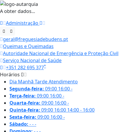
A obter dados...
Administração
geral@freguesiadebudens.pt
Queimas e Queimadas
Autoridade Nacional de Emergência e Proteção Civil
Serviço Nacional de Saúde
*
+351 282 695 377
Horários
Dia
Manhã
Tarde
Atendimento
Segunda-feira:
09:00
16:00
-
Terça-feira:
09:00
16:00
-
Quarta-feira:
09:00
16:00
-
Quinta-feira:
09:00
16:00
14:00 - 16:00
Sexta-feira:
09:00
16:00
-
Sábado:
-
-
-
Domingo:
-
-
-