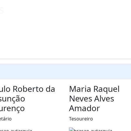
s
ulo Roberto da
Maria Raquel
sunção
Neves Alves
urenço
Amador
etário
Tesoureiro