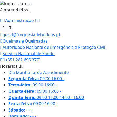
A obter dados...
Administração
geral@freguesiadebudens.pt
Queimas e Queimadas
Autoridade Nacional de Emergência e Proteção Civil
Serviço Nacional de Saúde
*
+351 282 695 377
Horários
Dia
Manhã
Tarde
Atendimento
Segunda-feira:
09:00
16:00
-
Terça-feira:
09:00
16:00
-
Quarta-feira:
09:00
16:00
-
Quinta-feira:
09:00
16:00
14:00 - 16:00
Sexta-feira:
09:00
16:00
-
Sábado:
-
-
-
Domingo:
-
-
-