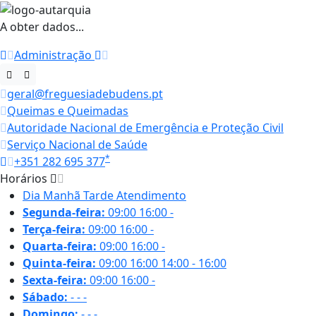
A obter dados...
Administração
geral@freguesiadebudens.pt
Queimas e Queimadas
Autoridade Nacional de Emergência e Proteção Civil
Serviço Nacional de Saúde
*
+351 282 695 377
Horários
Dia
Manhã
Tarde
Atendimento
Segunda-feira:
09:00
16:00
-
Terça-feira:
09:00
16:00
-
Quarta-feira:
09:00
16:00
-
Quinta-feira:
09:00
16:00
14:00 - 16:00
Sexta-feira:
09:00
16:00
-
Sábado:
-
-
-
Domingo:
-
-
-