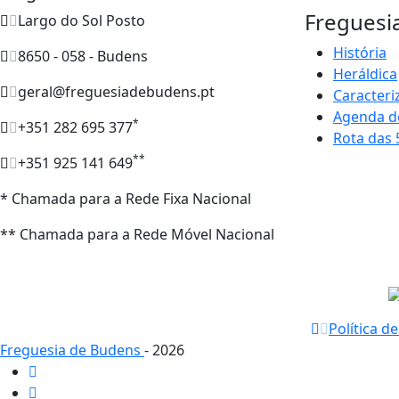
Freguesi
Largo do Sol Posto
História
8650 - 058 - Budens
Heráldica
geral@freguesiadebudens.pt
Caracteri
Agenda d
*
+351 282 695 377
Rota das 
**
+351 925 141 649
* Chamada para a Rede Fixa Nacional
** Chamada para a Rede Móvel Nacional
Política d
Freguesia de Budens
- 2026