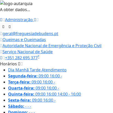
A obter dados...
Administração
geral@freguesiadebudens.pt
Queimas e Queimadas
Autoridade Nacional de Emergência e Proteção Civil
Serviço Nacional de Saúde
*
+351 282 695 377
Horários
Dia
Manhã
Tarde
Atendimento
Segunda-feira:
09:00
16:00
-
Terça-feira:
09:00
16:00
-
Quarta-feira:
09:00
16:00
-
Quinta-feira:
09:00
16:00
14:00 - 16:00
Sexta-feira:
09:00
16:00
-
Sábado:
-
-
-
Domingo:
-
-
-