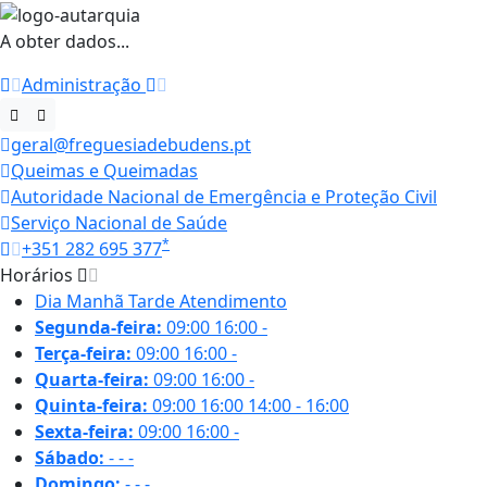
A obter dados...
Administração
geral@freguesiadebudens.pt
Queimas e Queimadas
Autoridade Nacional de Emergência e Proteção Civil
Serviço Nacional de Saúde
*
+351 282 695 377
Horários
Dia
Manhã
Tarde
Atendimento
Segunda-feira:
09:00
16:00
-
Terça-feira:
09:00
16:00
-
Quarta-feira:
09:00
16:00
-
Quinta-feira:
09:00
16:00
14:00 - 16:00
Sexta-feira:
09:00
16:00
-
Sábado:
-
-
-
Domingo:
-
-
-