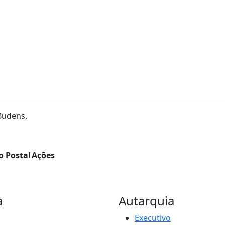
Budens.
o Postal
Ações
a
Autarquia
Executivo