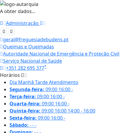
A obter dados...
Administração
geral@freguesiadebudens.pt
Queimas e Queimadas
Autoridade Nacional de Emergência e Proteção Civil
Serviço Nacional de Saúde
*
+351 282 695 377
Horários
Dia
Manhã
Tarde
Atendimento
Segunda-feira:
09:00
16:00
-
Terça-feira:
09:00
16:00
-
Quarta-feira:
09:00
16:00
-
Quinta-feira:
09:00
16:00
14:00 - 16:00
Sexta-feira:
09:00
16:00
-
Sábado:
-
-
-
Domingo:
-
-
-